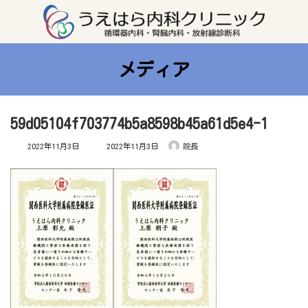
コ
ナ
ン
ビ
テ
ゲ
ン
ー
ツ
シ
へ
ョ
ス
ン
メディア
キ
に
ッ
移
プ
動
59d05104f703774b5a8598b45a61d5e4-1
最
2022年11月3日
2022年11月3日
院長
終
更
新
日
時
: