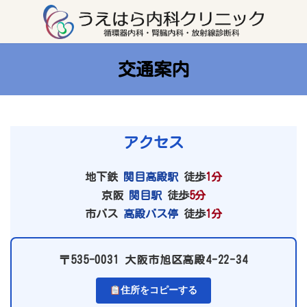
コ
ナ
ン
ビ
テ
ゲ
ン
ー
ツ
シ
へ
ョ
ス
ン
交通案内
キ
に
ッ
移
プ
動
アクセス
地下鉄
関目高殿駅
徒歩
1分
京阪
関目駅
徒歩
5分
市バス
高殿バス停
徒歩
1分
〒535-0031 大阪市旭区高殿4-22-34
住所をコピーする