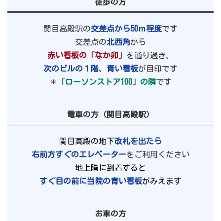
徒歩の方
関目高殿駅の
交差点から50ｍ程度
です
交差点の
北西角
から
赤い看板の「なか卯」
を通り過ぎ、
次のビルの１階、青い看板
が目印です
＊
「
ローソンストア100」の隣
です
電車の方（関目高殿駅）
関目高殿の地下
改札を出たら
右前方すぐのエレベーター
をご利用ください
地上階に到着すると
すぐ目の前に当院の青い看板
がみえます
お車の方