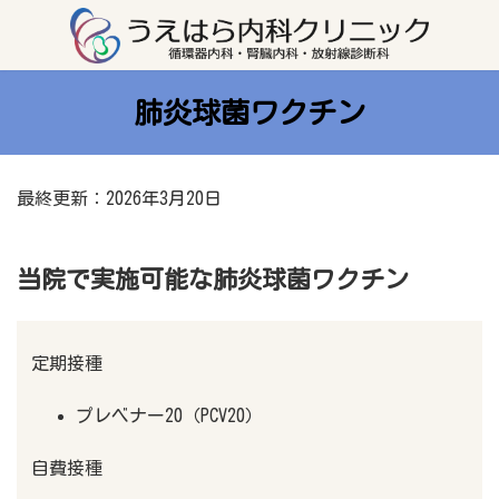
コ
ナ
ン
ビ
テ
ゲ
ン
ー
ツ
シ
へ
ョ
ス
ン
肺炎球菌ワクチン
キ
に
ッ
移
プ
動
最終更新：2026年3月20日
当院で実施可能な肺炎球菌ワクチン
定期接種
プレベナー20（PCV20）
自費接種