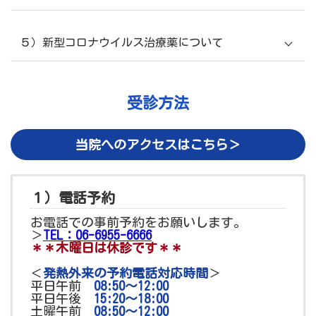
通常の診察室・処置室・検査室での診療とする場合
５）新型コロナウイルス治療薬について
があります（医師が判断します）
内科外来
を受診中の患者さんと同様に
他患者さんの診察・検
査の状況等により診療開始後に待ち時間が発生する可
受診方法
能性
当院へのアクセスはこちら＞
１）電話予約
お電話での事前予約をお願いします。
新型コロナウイルス感染症治療薬の投与を前提に受診
＞
TEL：06-6955-6666
を希望される場合は他医療機関への受診をご検討くだ
＊＊木曜日は休診です＊＊
さい
＜
発熱外来の予約電話対応時間
＞
平日午前
08:50～12:00
平日午後
15:20～
18:00
土曜午前
08:50～12:00