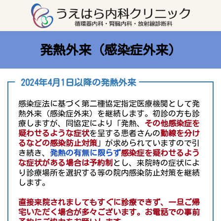
コ
ナ
ン
ビ
テ
ゲ
ン
ー
ツ
シ
へ
ョ
ス
ン
発熱外来（感染症外来）
キ
に
ッ
移
プ
動
2024年4月1日以降の発熱外来
感染症法に基づく第二種協定指定医療機関として発
熱外来（感染症外来）を継続します。初診の方も診
療しますが、同協定により「発熱、
その他感染症を
疑わせるような症状
を呈する患者さんの
動線を分け
るなどの感染防止対策
」が求められていますので引
き続き、
発熱の有無に限らず
感染症を疑わせるよう
な症状がある場合は予約制
とし、来院時の症状によ
り診療場所を選択する等の院内感染防止対策を継続
します。
直接来院されましてもすぐに診療できず、一旦ご帰
宅いただく場合が多々ございます。お電話での事前