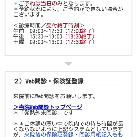
＊
ご予約は当日のみ
となります。
＊予約状況により、ご予約ができない場合が
ございます。
＜診療時間／
受付終了時刻
＞
午前 09:00～12:30（
12:00終了
）
午後 15:30～19:00（
18:30終了
）
土曜 09:00～13:00（
12:30終了
）
２）Web問診・保険証登録
来院前にWeb問診をお願いします。
＞当院Web問診トップページ
＊「発熱外来問診」です
＊＊ご体調の悪い中で院内での待ち時間が長
くならないように上記システムとしています
が、
来院後の保険証登録・問診用紙記入もも