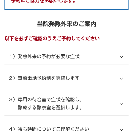
予約にご協力をお願いします。
当院発熱外来のご案内
以下を必ずご確認のうえご予約してください
１）発熱外来の予約が必要な症状
２）事前電話予約制を継続します
Web予約不可
何らかの感染症が否定できない症状がある場
合は「発熱外来」
予約は当日のみ
３）専用の待合室で症状を確認し、
診療する診察室を選択します。
Web予約のうえでご来院いただきましても、ご希
望の時間に診療はお約束できません
電話予約をお願いします
４）待ち時間についてご理解ください