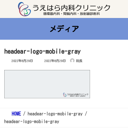
コ
ナ
ン
ビ
テ
ゲ
ン
ー
ツ
シ
へ
ョ
ス
ン
メディア
キ
に
ッ
移
プ
動
headear-logo-mobile-gray
最
2022年6月29日
2022年6月29日
院長
終
更
新
日
時
:
HOME
headear-logo-mobile-gray
headear-logo-mobile-gray